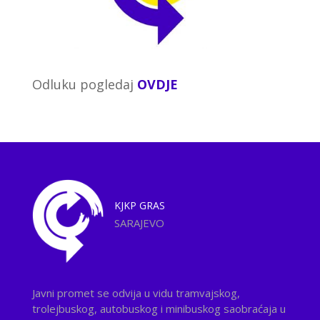
Odluku pogledaj
OVDJE
KJKP
GRAS
SARAJEVO
Javni promet se odvija u vidu tramvajskog,
trolejbuskog, autobuskog i minibuskog saobraćaja u