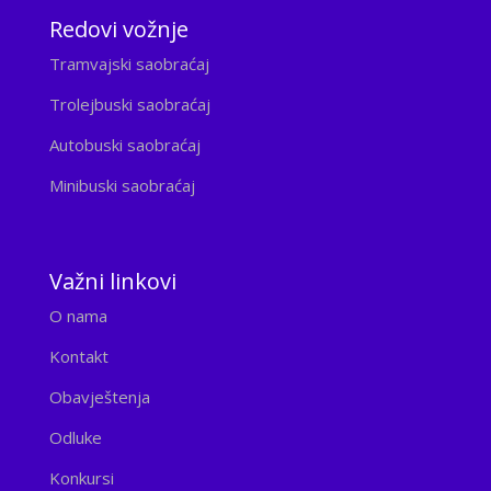
Redovi vožnje
Tramvajski saobraćaj
Trolejbuski saobraćaj
Autobuski saobraćaj
Minibuski saobraćaj
Važni linkovi
O nama
Kontakt
Obavještenja
Odluke
Konkursi