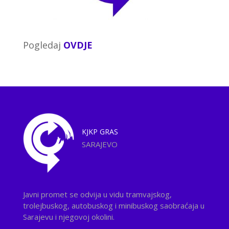
Pogledaj
OVDJE
KJKP
GRAS
SARAJEVO
Javni promet se odvija u vidu tramvajskog,
trolejbuskog, autobuskog i minibuskog saobraćaja u
Sarajevu i njegovoj okolini.