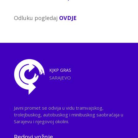
Odluku pogledaj
OVDJE
KJKP
GRAS
SARAJEVO
Javni promet se odvija u vidu tramvajskog,
trolejbuskog, autobuskog i minibuskog saobraćaja u
Sarajevu i njegovoj okolini.
Redovi vožnje