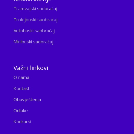
Tramvajski saobraćaj
Trolejbuski saobraćaj
Autobuski saobraćaj
Minibuski saobraćaj
Važni linkovi
O nama
Kontakt
Obavještenja
Odluke
Konkursi