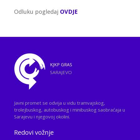
Odluku pogledaj
OVDJE
KJKP
GRAS
SARAJEVO
Javni promet se odvija u vidu tramvajskog,
trolejbuskog, autobuskog i minibuskog saobraćaja u
Sarajevu i njegovoj okolini.
Redovi vožnje