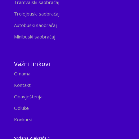
Tramvajski saobraćaj
Trolejbuski saobraćaj
Autobuski saobraćaj
Minibuski saobraćaj
Važni linkovi
O nama
Kontakt
Obavještenja
Odluke
Konkursi
Srđana Aleksića 1