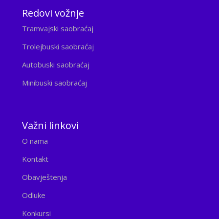
Redovi vožnje
Tramvajski saobraćaj
Trolejbuski saobraćaj
Autobuski saobraćaj
Minibuski saobraćaj
Važni linkovi
O nama
Kontakt
Obavještenja
Odluke
Konkursi