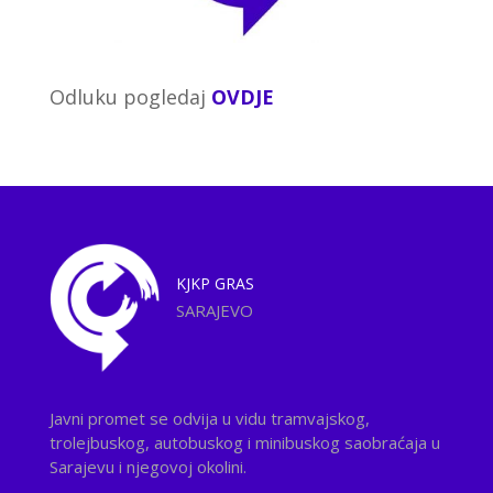
Odluku pogledaj
OVDJE
KJKP
GRAS
SARAJEVO
Javni promet se odvija u vidu tramvajskog,
trolejbuskog, autobuskog i minibuskog saobraćaja u
Sarajevu i njegovoj okolini.