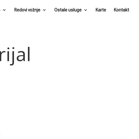
e
Redovi vožnje
Ostale usluge
Karte
Kontakt
ijal