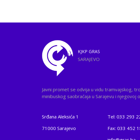
KJKP
GRAS
SARAJEVO
Javni promet se odvija u vidu tramvajskog, tr
minibuskog saobraćaja u Sarajevu i njegovoj ok
Srđana Aleksića 1
Tel: 033 293 2
71000 Sarajevo
Fax: 033 452 
info@gras.ba