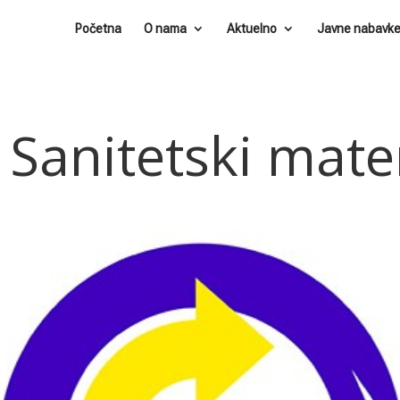
Početna
O nama
Aktuelno
Javne nabavk
Sanitetski mater