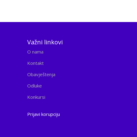
Važni linkovi
O nama
Kontakt
Obavještenja
Odluke
Konkursi
Prijavi korupciju