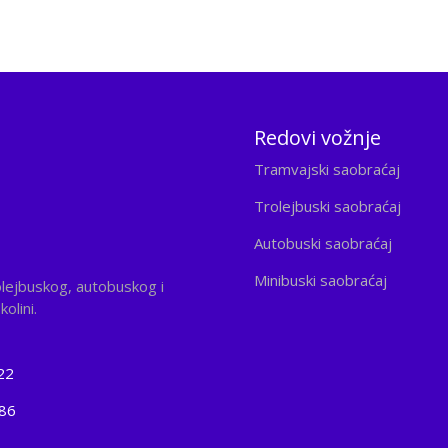
Redovi vožnje
Tramvajski saobraćaj
Trolejbuski saobraćaj
Autobuski saobraćaj
Minibuski saobraćaj
olejbuskog, autobuskog i
olini.
22
186