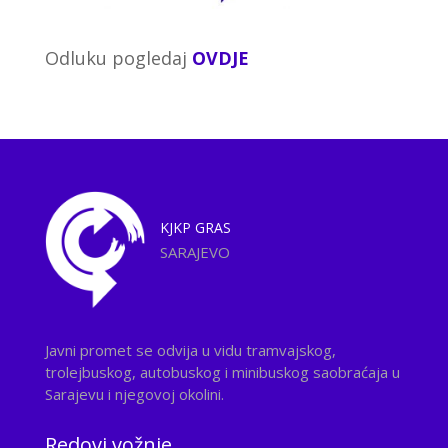
Odluku pogledaj
OVDJE
KJKP
GRAS
SARAJEVO
Javni promet se odvija u vidu tramvajskog,
trolejbuskog, autobuskog i minibuskog saobraćaja u
Sarajevu i njegovoj okolini.
Redovi vožnje