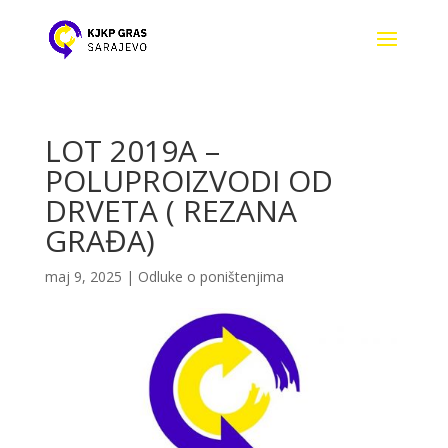
LOT 2019A –
POLUPROIZVODI OD
DRVETA ( REZANA
GRAĐA)
maj 9, 2025
|
Odluke o poništenjima