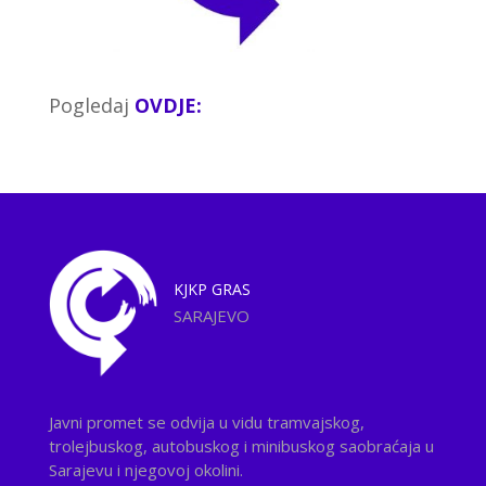
Pogledaj
OVDJE:
KJKP
GRAS
SARAJEVO
Javni promet se odvija u vidu tramvajskog,
trolejbuskog, autobuskog i minibuskog saobraćaja u
Sarajevu i njegovoj okolini.