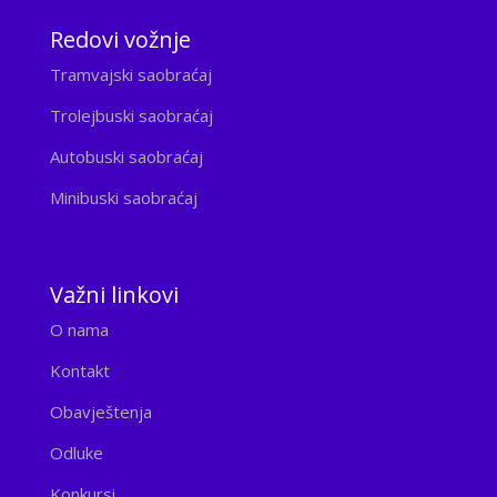
Redovi vožnje
Tramvajski saobraćaj
Trolejbuski saobraćaj
Autobuski saobraćaj
Minibuski saobraćaj
Važni linkovi
O nama
Kontakt
Obavještenja
Odluke
Konkursi