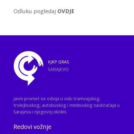
Odluku pogledaj
OVDJE
KJKP
GRAS
SARAJEVO
Javni promet se odvija u vidu tramvajskog,
trolejbuskog, autobuskog i minibuskog saobraćaja u
Sarajevu i njegovoj okolini.
Redovi vožnje