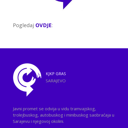
Pogledaj
OVDJE
:
KJKP
GRAS
SARAJEVO
Javni promet se odvija u vidu tramvajskog,
trolejbuskog, autobuskog i minibuskog saobraćaja u
Sarajevu i njegovoj okolini.