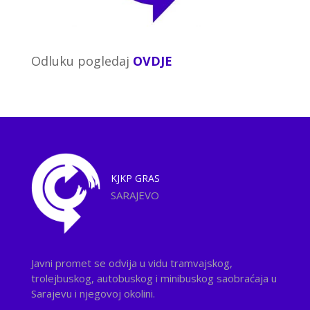
Odluku pogledaj
OVDJE
KJKP
GRAS
SARAJEVO
Javni promet se odvija u vidu tramvajskog,
trolejbuskog, autobuskog i minibuskog saobraćaja u
Sarajevu i njegovoj okolini.