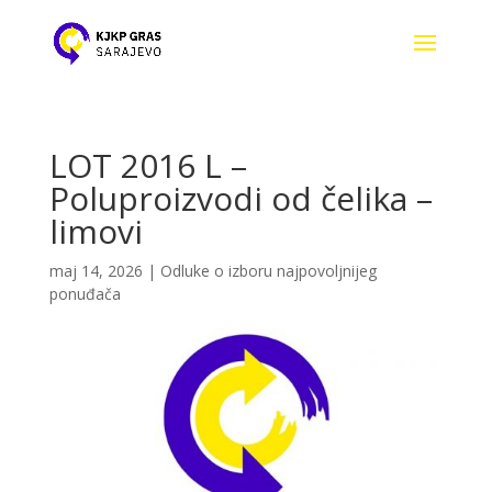
LOT 2016 L –
Poluproizvodi od čelika –
limovi
maj 14, 2026
|
Odluke o izboru najpovoljnijeg
ponuđača