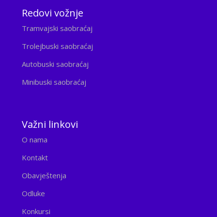
Redovi vožnje
Tramvajski saobraćaj
Trolejbuski saobraćaj
Autobuski saobraćaj
Minibuski saobraćaj
Važni linkovi
O nama
Kontakt
Obavještenja
Odluke
Konkursi