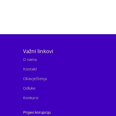
Važni linkovi
O nama
Kontakt
Obavještenja
Odluke
Konkursi
Prijavi korupciju