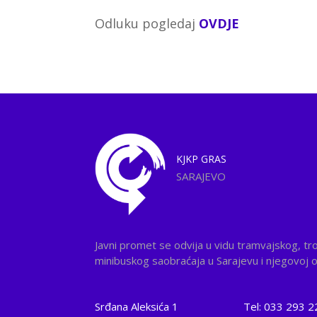
Odluku pogledaj
OVDJE
KJKP
GRAS
SARAJEVO
Javni promet se odvija u vidu tramvajskog, tr
minibuskog saobraćaja u Sarajevu i njegovoj ok
Srđana Aleksića 1
Tel: 033 293 2