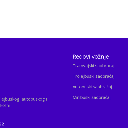
Redovi vožnje
Tramvajski saobraćaj
Trolejbuski saobraćaj
Autobuski saobraćaj
Minibuski saobraćaj
olejbuskog, autobuskog i
olini.
22