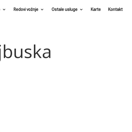
e
Redovi vožnje
Ostale usluge
Karte
Kontakt
ejbuska