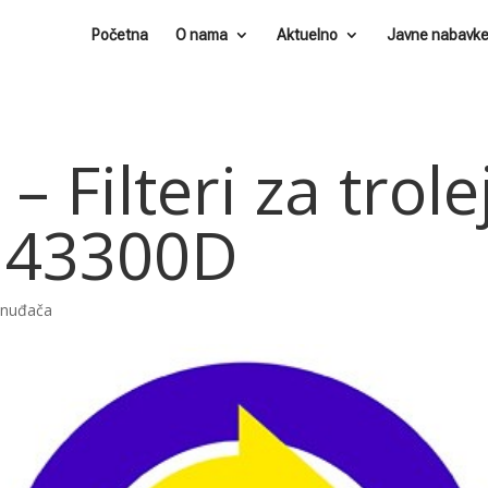
Početna
O nama
Aktuelno
Javne nabavk
– Filteri za trol
 43300D
ponuđača