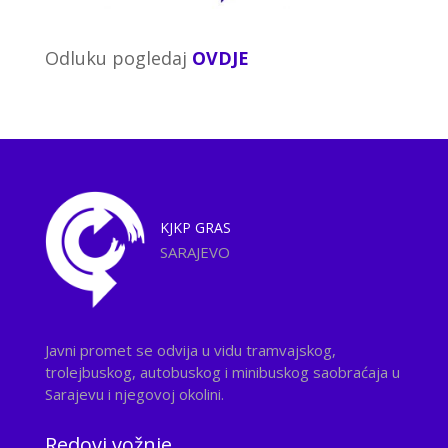
Odluku pogledaj
OVDJE
KJKP
GRAS
SARAJEVO
Javni promet se odvija u vidu tramvajskog,
trolejbuskog, autobuskog i minibuskog saobraćaja u
Sarajevu i njegovoj okolini.
Redovi vožnje