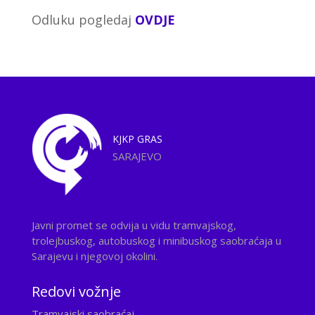
Odluku pogledaj
OVDJE
KJKP
GRAS
SARAJEVO
Javni promet se odvija u vidu tramvajskog,
trolejbuskog, autobuskog i minibuskog saobraćaja u
Sarajevu i njegovoj okolini.
Redovi vožnje
Tramvajski saobraćaj