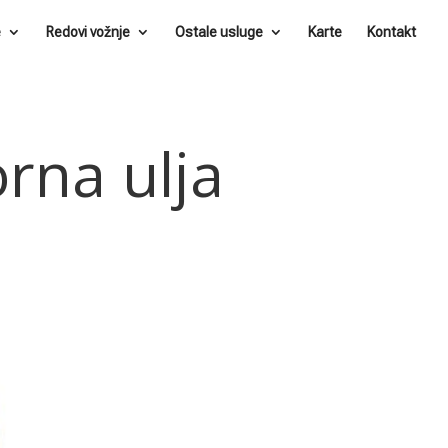
e
Redovi vožnje
Ostale usluge
Karte
Kontakt
rna ulja