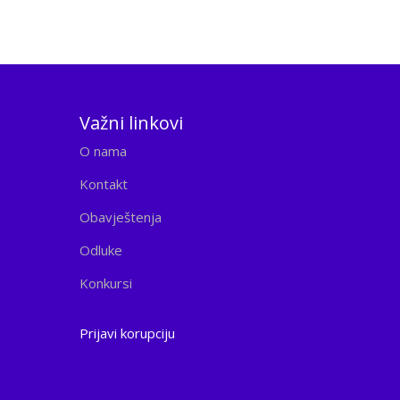
Važni linkovi
O nama
Kontakt
Obavještenja
Odluke
Konkursi
Prijavi korupciju