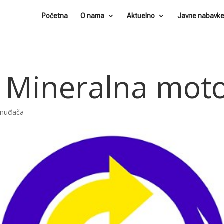
Početna
O nama
Aktuelno
Javne nabavk
 Mineralna moto
ponuđača