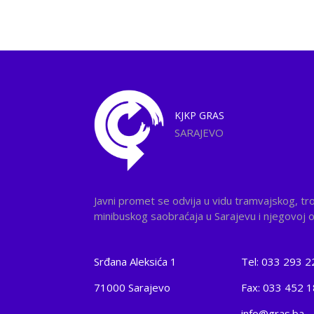
KJKP
GRAS
SARAJEVO
Javni promet se odvija u vidu tramvajskog, tr
minibuskog saobraćaja u Sarajevu i njegovoj ok
Srđana Aleksića 1
Tel: 033 293 2
71000 Sarajevo
Fax: 033 452 
info@gras.ba