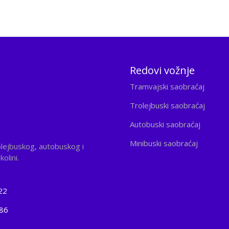
Redovi vožnje
Tramvajski saobraćaj
Trolejbuski saobraćaj
Autobuski saobraćaj
Minibuski saobraćaj
olejbuskog, autobuskog i
olini.
22
186