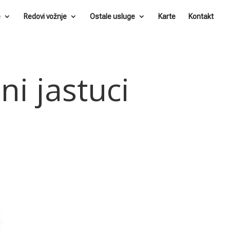
e
Redovi vožnje
Ostale usluge
Karte
Kontakt
i jastuci