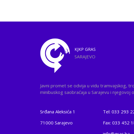
KJKP
GRAS
SARAJEVO
Javni promet se odvija u vidu tramvajskog, tr
minibuskog saobraćaja u Sarajevu i njegovoj ok
Srđana Aleksića 1
Tel: 033 293 2
71000 Sarajevo
Fax: 033 452 
info@gras.ba