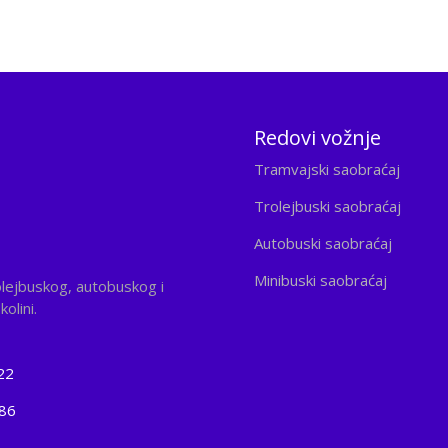
Redovi vožnje
Tramvajski saobraćaj
Trolejbuski saobraćaj
Autobuski saobraćaj
Minibuski saobraćaj
olejbuskog, autobuskog i
olini.
22
186