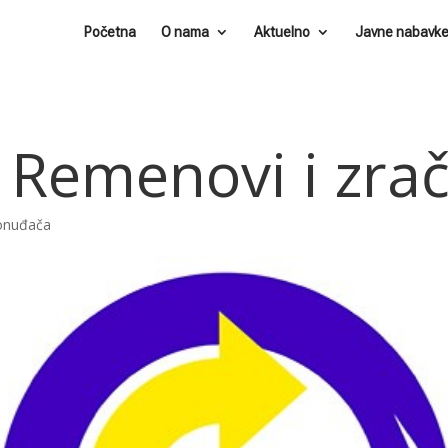
Početna
O nama
Aktuelno
Javne nabavk
Remenovi i zračn
ponuđača