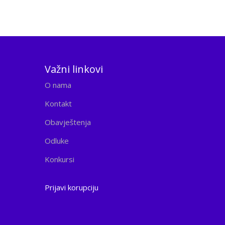
Važni linkovi
O nama
Kontakt
Obavještenja
Odluke
Konkursi
Prijavi korupciju