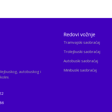
Redovi vožnje
Tramvajski saobraćaj
Trolejbuski saobraćaj
Autobuski saobraćaj
Minibuski saobraćaj
olejbuskog, autobuskog i
olini.
22
186