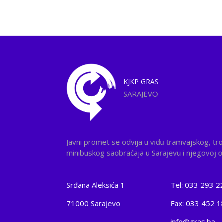
KJKP
GRAS
SARAJEVO
Javni promet se odvija u vidu tramvajskog, tr
minibuskog saobraćaja u Sarajevu i njegovoj ok
Srđana Aleksića 1
Tel: 033 293 2
71000 Sarajevo
Fax: 033 452 
info@gras.ba