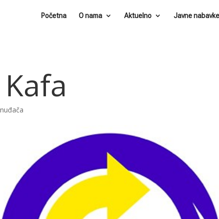
Početna
O nama
Aktuelno
Javne nabavk
 Kafa
ponuđača