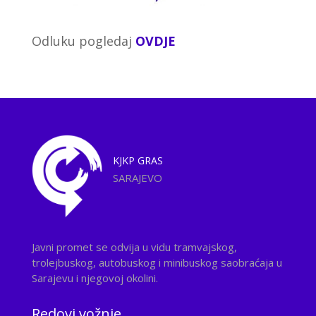
Odluku pogledaj
OVDJE
KJKP
GRAS
SARAJEVO
Javni promet se odvija u vidu tramvajskog,
trolejbuskog, autobuskog i minibuskog saobraćaja u
Sarajevu i njegovoj okolini.
Redovi vožnje