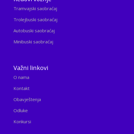
Tramvajski saobraćaj
Trolejbuski saobraćaj
Autobuski saobraćaj
Minibuski saobraćaj
Važni linkovi
O nama
Kontakt
Obavještenja
Odluke
Konkursi