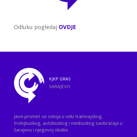
Odluku pogledaj
OVDJE
KJKP
GRAS
SARAJEVO
Javni promet se odvija u vidu tramvajskog,
trolejbuskog, autobuskog i minibuskog saobraćaja u
Sarajevu i njegovoj okolini.