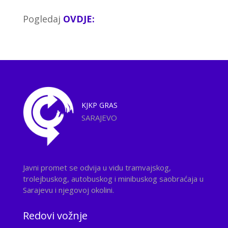
Pogledaj
OVDJE:
KJKP
GRAS
SARAJEVO
Javni promet se odvija u vidu tramvajskog,
trolejbuskog, autobuskog i minibuskog saobraćaja u
Sarajevu i njegovoj okolini.
Redovi vožnje