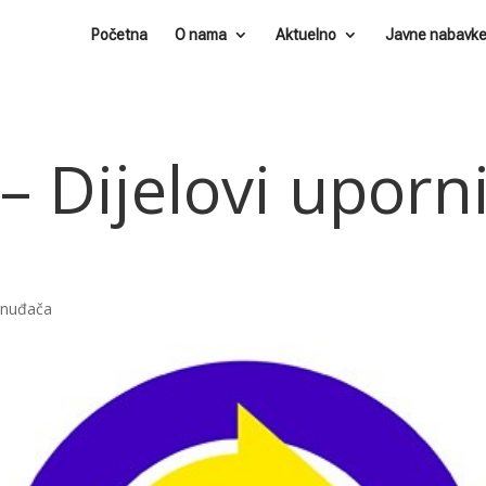
Početna
O nama
Aktuelno
Javne nabavk
– Dijelovi uporn
ponuđača