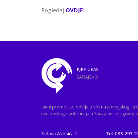
Pogledaj
OVDJE:
KJKP
GRAS
SARAJEVO
Javni promet se odvija u vidu tramvajskog, tr
minibuskog saobraćaja u Sarajevu i njegovoj ok
Srđana Aleksića 1
Tel: 033 293 2