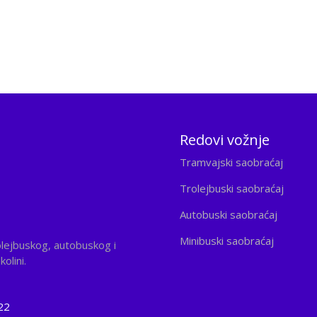
Redovi vožnje
Tramvajski saobraćaj
Trolejbuski saobraćaj
Autobuski saobraćaj
Minibuski saobraćaj
olejbuskog, autobuskog i
olini.
22