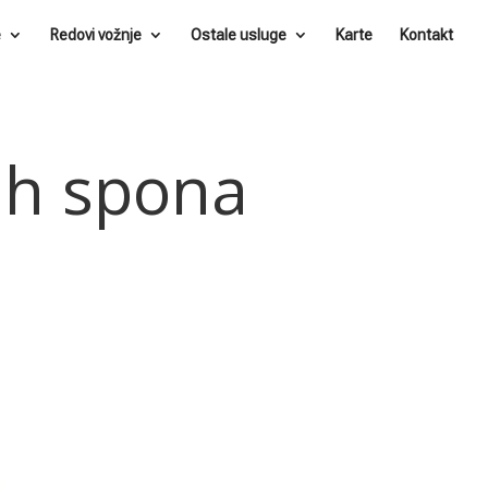
e
Redovi vožnje
Ostale usluge
Karte
Kontakt
ih spona