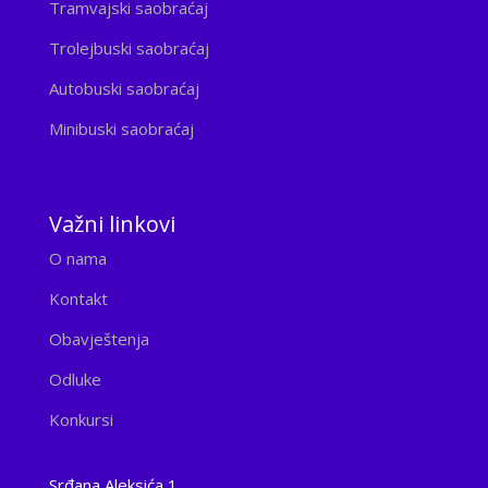
Tramvajski saobraćaj
Trolejbuski saobraćaj
Autobuski saobraćaj
Minibuski saobraćaj
Važni linkovi
O nama
Kontakt
Obavještenja
Odluke
Konkursi
Srđana Aleksića 1