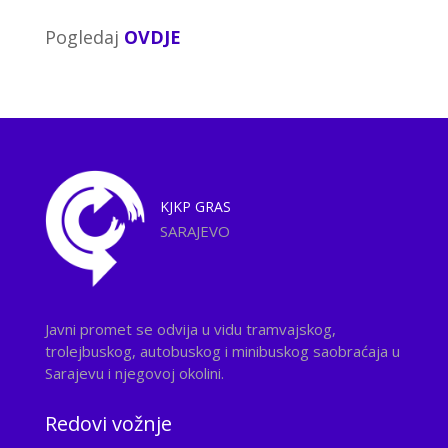
Pogledaj
OVDJE
KJKP
GRAS
SARAJEVO
Javni promet se odvija u vidu tramvajskog,
trolejbuskog, autobuskog i minibuskog saobraćaja u
Sarajevu i njegovoj okolini.
Redovi vožnje