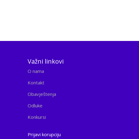
Važni linkovi
O nama
Kontakt
Obavještenja
Odluke
Konkursi
Prijavi korupciju