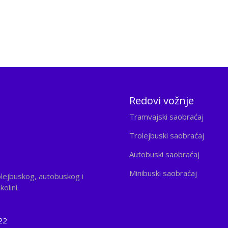
Redovi vožnje
Tramvajski saobraćaj
Trolejbuski saobraćaj
Autobuski saobraćaj
Minibuski saobraćaj
olejbuskog, autobuskog i
olini.
22