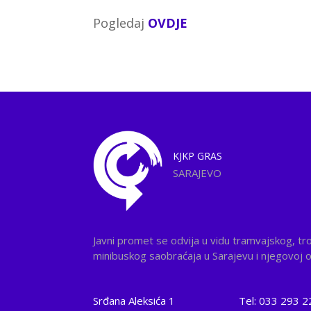
Pogledaj
OVDJE
KJKP
GRAS
SARAJEVO
Javni promet se odvija u vidu tramvajskog, tr
minibuskog saobraćaja u Sarajevu i njegovoj ok
Srđana Aleksića 1
Tel: 033 293 2