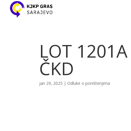
LOT 1201A 
ČKD
jan 29, 2025
|
Odluke o poništenjima