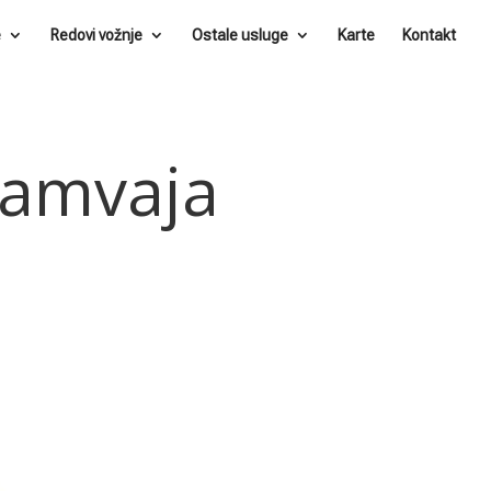
e
Redovi vožnje
Ostale usluge
Karte
Kontakt
ramvaja