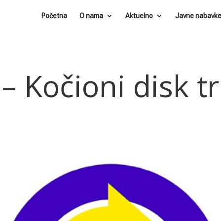
Početna
O nama
Aktuelno
Javne nabavk
– Kočioni disk t