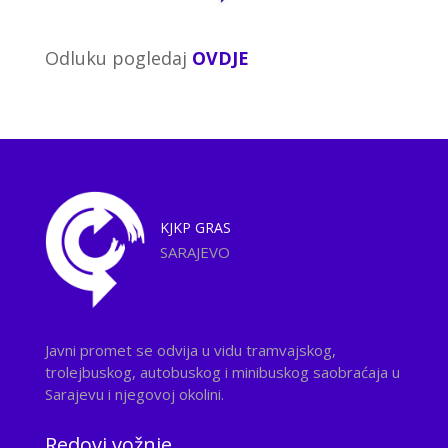
Odluku pogledaj
OVDJE
KJKP
GRAS
SARAJEVO
Javni promet se odvija u vidu tramvajskog,
trolejbuskog, autobuskog i minibuskog saobraćaja u
Sarajevu i njegovoj okolini.
Redovi vožnje