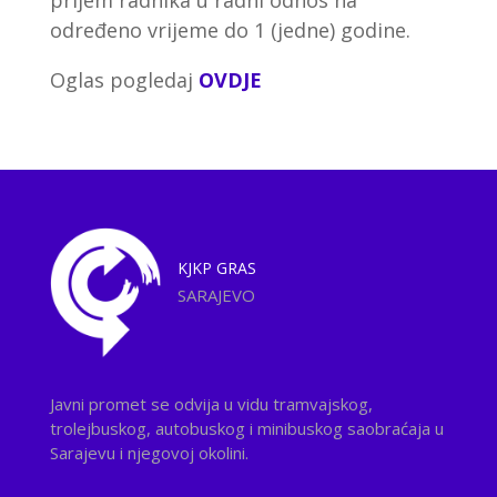
prijem radnika u radni odnos na
određeno vrijeme do 1 (jedne) godine.
Oglas pogledaj
OVDJE
KJKP
GRAS
SARAJEVO
Javni promet se odvija u vidu tramvajskog,
trolejbuskog, autobuskog i minibuskog saobraćaja u
Sarajevu i njegovoj okolini.