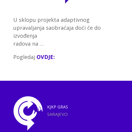
U sklopu projekta adaptivnog
upravaljanja saobraćaja doći će do
izvođenja
radova na …
Pogledaj
OVDJE:
KJKP
GRAS
SARAJEVO