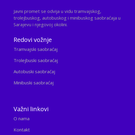
Javni promet se odvija u vidu tramvajskog,
trolejbuskog, autobuskog i minibuskog saobraćaja u
Sarajevu i njegovoj okolini.
Redovi vožnje
Tramvajski saobraćaj
Trolejbuski saobraćaj
Autobuski saobraćaj
Minibuski saobraćaj
Važni linkovi
O nama
Kontakt