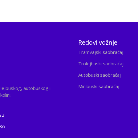
Redovi vožnje
Tramvajski saobraćaj
Trolejbuski saobraćaj
Autobuski saobraćaj
Minibuski saobraćaj
olejbuskog, autobuskog i
olini.
22
186