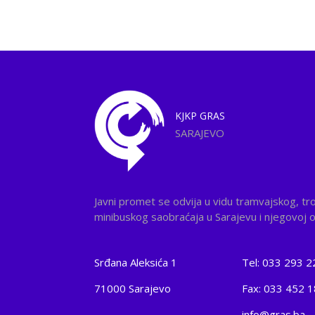
KJKP
GRAS
SARAJEVO
Javni promet se odvija u vidu tramvajskog, tr
minibuskog saobraćaja u Sarajevu i njegovoj ok
Srđana Aleksića 1
Tel: 033 293 2
71000 Sarajevo
Fax: 033 452 
info@gras.ba