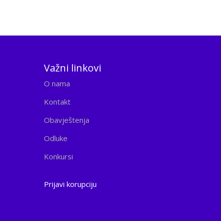
Važni linkovi
O nama
Kontakt
Obavještenja
Odluke
Konkursi
Prijavi korupciju