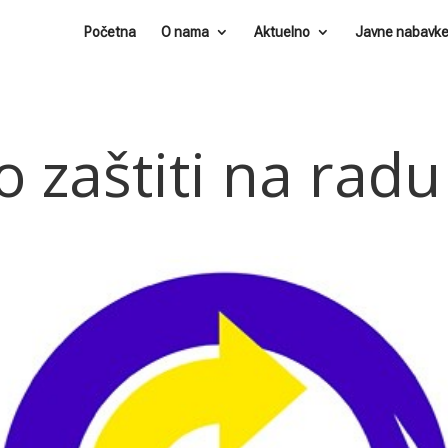
Početna
O nama
Aktuelno
Javne nabavk
o zaštiti na radu