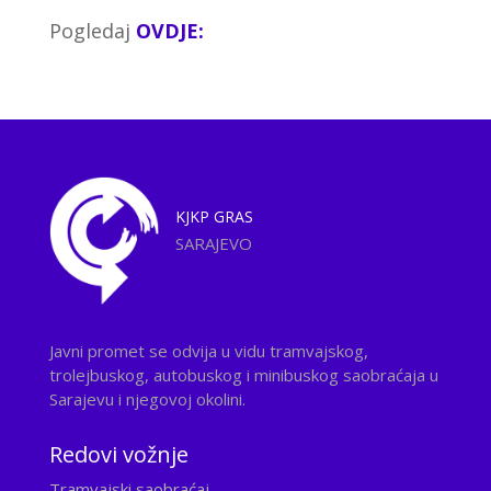
Pogledaj
OVDJE:
KJKP
GRAS
SARAJEVO
Javni promet se odvija u vidu tramvajskog,
trolejbuskog, autobuskog i minibuskog saobraćaja u
Sarajevu i njegovoj okolini.
Redovi vožnje
Tramvajski saobraćaj