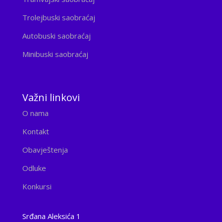
Trolejbuski saobraćaj
Autobuski saobraćaj
Minibuski saobraćaj
Važni linkovi
O nama
Kontakt
Obavještenja
Odluke
Konkursi
Srđana Aleksića 1