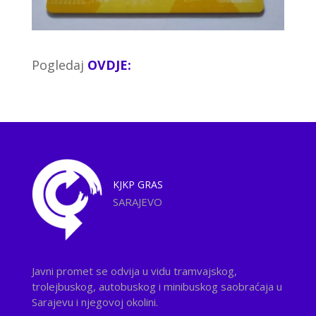
Pogledaj
OVDJE:
KJKP
GRAS
SARAJEVO
Javni promet se odvija u vidu tramvajskog,
trolejbuskog, autobuskog i minibuskog saobraćaja u
Sarajevu i njegovoj okolini.