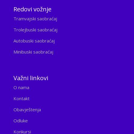
Redovi vožnje
Tramvajski saobraćaj
Trolejbuski saobraćaj
Autobuski saobraćaj
Minibuski saobraćaj
Važni linkovi
O nama
Kontakt
Obavještenja
Odluke
Konkursi