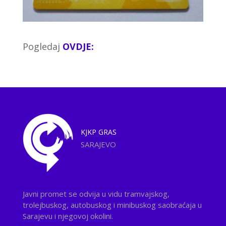
Pogledaj
OVDJE:
KJKP
GRAS
SARAJEVO
Javni promet se odvija u vidu tramvajskog,
trolejbuskog, autobuskog i minibuskog saobraćaja u
Sarajevu i njegovoj okolini.